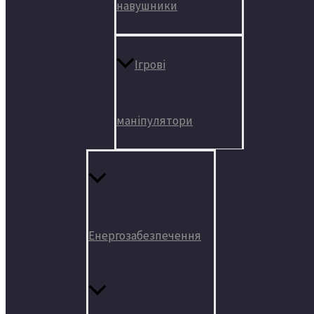
навушники
Ігрові
маніпулятори
Енергозабезпечення