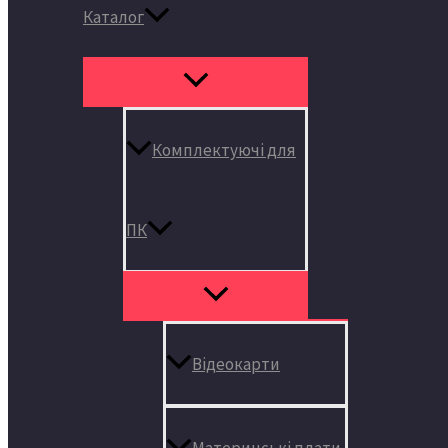
Каталог
Комплектуючі для
ПК
Відеокарти
Материнські плати