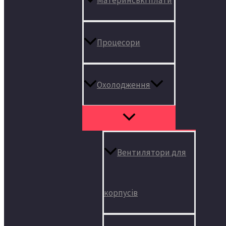
Процесори
Охолодження
Вентилятори для
корпусів