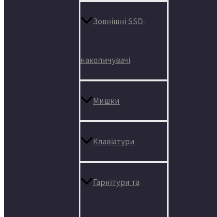
Зовнішні SSD-
накопичувачі
Мишки
Клавіатури
Гарнітури та