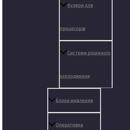
Кулери для
процесорів
Системи рідинного
охолодження
Блоки живлення
Оперативна