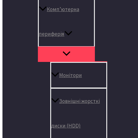
Комп’ютерна
периферія
Монітори
Зовнішні жорсткі
диски (HDD)