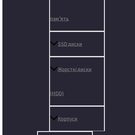
пам’ять
SSD диски
Жорсткі диски
(HDD)
Корпуси