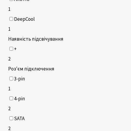
1
DeepCool
1
Наявність підсвічування
+
2
Роз'єм підключення
3-pin
1
4-pin
2
SATA
2