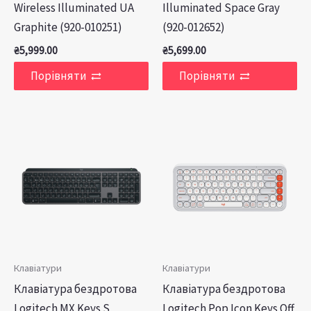
Wireless Illuminated UA
Illuminated Space Gray
Graphite (920-010251)
(920-012652)
₴
5,999.00
₴
5,699.00
Порівняти
Порівняти
Клавіатури
Клавіатури
Клавiатура бездротова
Клавiатура бездротова
Logitech MX Keys S
Logitech Pop Icon Keys Off