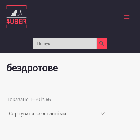
Сортовано
Перейти
за
до
останнім
вмісту
Search Button
Search
for:
бездротове
Показано 1–20 із 66