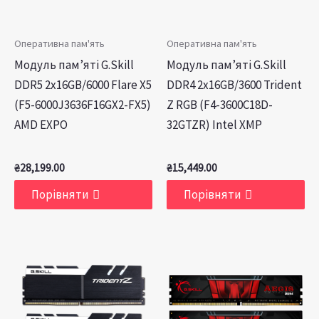
Оперативна пам'ять
Оперативна пам'ять
Модуль пам’яті G.Skill
Модуль пам’яті G.Skill
DDR5 2x16GB/6000 Flare X5
DDR4 2x16GB/3600 Trident
(F5-6000J3636F16GX2-FX5)
Z RGB (F4-3600C18D-
AMD EXPO
32GTZR) Intel XMP
₴
28,199.00
₴
15,449.00
Порівняти
Порівняти