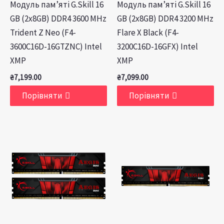
Модуль пам’яті G.Skill 16
Модуль пам’яті G.Skill 16
GB (2x8GB) DDR4 3600 MHz
GB (2x8GB) DDR4 3200 MHz
Trident Z Neo (F4-
Flare X Black (F4-
3600C16D-16GTZNC) Intel
3200C16D-16GFX) Intel
XMP
XMP
₴
7,199.00
₴
7,099.00
Порівняти
Порівняти