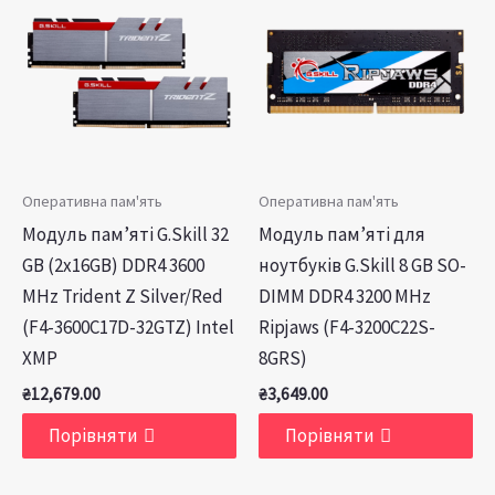
Оперативна пам'ять
Оперативна пам'ять
Модуль пам’яті G.Skill 32
Модуль пам’яті для
GB (2x16GB) DDR4 3600
ноутбуків G.Skill 8 GB SO-
MHz Trident Z Silver/Red
DIMM DDR4 3200 MHz
(F4-3600C17D-32GTZ) Intel
Ripjaws (F4-3200C22S-
XMP
8GRS)
₴
12,679.00
₴
3,649.00
Порівняти
Порівняти