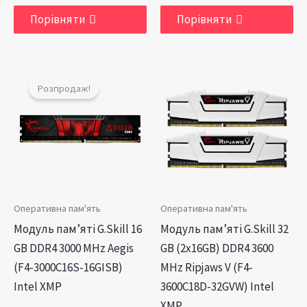
Порівняти
Порівняти
Оригінальна
Поточна
ціна:
ціна:
Розпродаж!
₴6,299.00.
₴5,899.00.
Оперативна пам'ять
Оперативна пам'ять
Модуль пам’яті G.Skill 16
Модуль пам’яті G.Skill 32
GB DDR4 3000 MHz Aegis
GB (2х16GB) DDR4 3600
(F4-3000C16S-16GISB)
MHz Ripjaws V (F4-
Intel XMP
3600C18D-32GVW) Intel
XMP