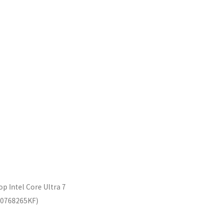
р Intel Core Ultra 7
80768265KF)