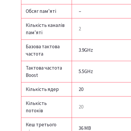
Обсяг пам'яті
–
Кількість каналів
2
пам'яті
Базова тактова
3.9GHz
частота
Тактова частота
5.5GHz
Boost
Кількість ядер
20
Кількість
20
потоків
Кеш третього
36 MB