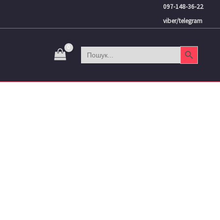
097-148-36-22
viber/telegram
Search Button
Search
for: