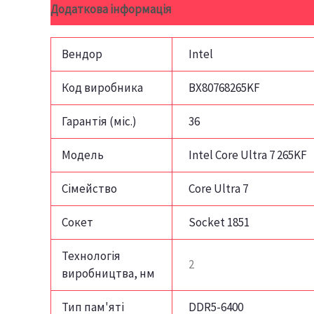
Додаткова інформація
Відгуки (0)
Вендор
Intel
Код виробника
BX80768265KF
Гарантія (міс.)
36
Модель
Intel Core Ultra 7 265KF
Сімейство
Core Ultra 7
Сокет
Socket 1851
Технологія
2
виробництва, нм
Тип пам'яті
DDR5-6400