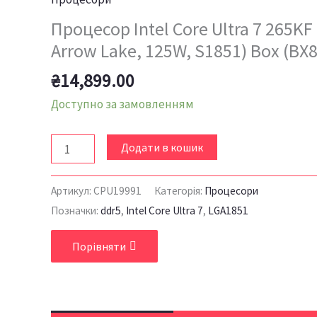
Процесор Intel Core Ultra 7 265KF
Arrow Lake, 125W, S1851) Box (BX
₴
14,899.00
Доступно за замовленням
Додати в кошик
Артикул:
CPU19991
Категорія:
Процесори
Позначки:
ddr5
,
Intel Core Ultra 7
,
LGA1851
Порівняти