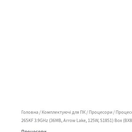
Головна
/
Комплектуючі для ПК
/
Процесори
/ Процесо
265KF 3.9GHz (36MB, Arrow Lake, 125W, S1851) Box (BX
Процесори