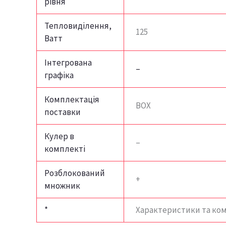
рівня
Тепловиділення,
125
Ватт
Інтегрована
–
графіка
Комплектація
BOX
поставки
Кулер в
–
комплекті
Розблокований
+
множник
*
Характеристики та ко