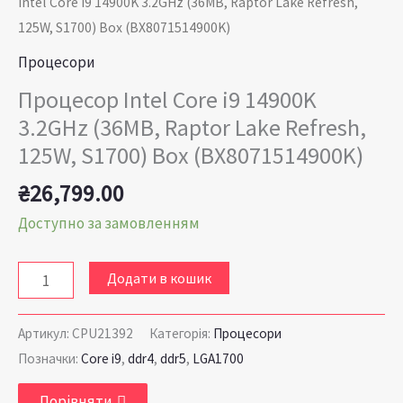
Intel Core i9 14900K 3.2GHz (36MB, Raptor Lake Refresh,
125W,
125W, S1700) Box (BX8071514900K)
S1700)
Процесори
Box
(BX8071514900K)
Процесор Intel Core i9 14900K
кількість
3.2GHz (36MB, Raptor Lake Refresh,
125W, S1700) Box (BX8071514900K)
₴
26,799.00
Доступно за замовленням
Додати в кошик
Артикул:
CPU21392
Категорія:
Процесори
Позначки:
Core i9
,
ddr4
,
ddr5
,
LGA1700
Порівняти