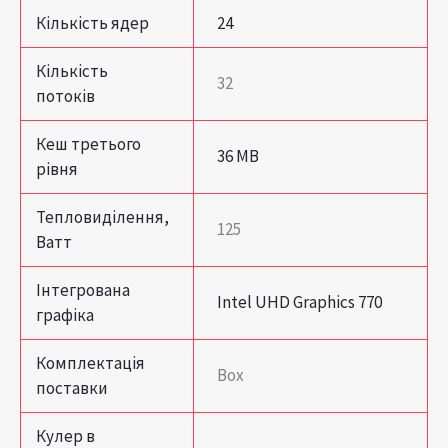
Кількість ядер
24
Кількість
32
потоків
Кеш третього
36 MB
рівня
Тепловиділення,
125
Ватт
Інтегрована
Intel UHD Graphics 770
графіка
Комплектація
Box
поставки
Кулер в
–