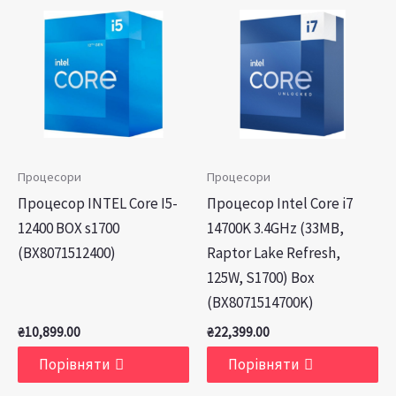
Процесори
Процесори
Процесор INTEL Core I5-
Процесор Intel Core i7
12400 BOX s1700
14700K 3.4GHz (33MB,
(BX8071512400)
Raptor Lake Refresh,
125W, S1700) Box
(BX8071514700K)
₴
10,899.00
₴
22,399.00
Порівняти
Порівняти