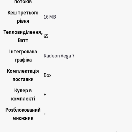
потоків
Кеш третього
16 MB
рівня
Тепловиділення,
65
Ватт
Інтегрована
Radeon Vega 7
графіка
Комплектація
Box
поставки
Кулер в
+
комплекті
Розблокований
+
множник