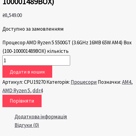
100001489BOX)
₴
8,549.00
Доступно за замовленням
Процесор AMD Ryzen 5 5500GT (3.6GHz 16MB 65W AM4) Box
(100-100001489BOX) кількість
Додати в кошик
Артикул:
CPU19270
Категорія:
Процесори
Позначки:
AM4
,
AMD Ryzen 5
,
ddr4
Порівняти
Додаткова інформація
Відгуки (0)