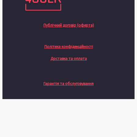
Публічний договір (оферта)
Політика конфіденційності
Доставка та оплата
Гарантія та обслуговування
Натисніть назовні, щоб сховати панель порівняння
Порівняти