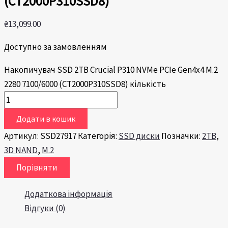
(CT2000P310SSD8)
₴
13,099.00
Доступно за замовленням
Накопичувач SSD 2TB Crucial P310 NVMe PCIe Gen4x4 M.2
2280 7100/6000 (CT2000P310SSD8) кількість
Додати в кошик
Артикул:
SSD27917
Категорія:
SSD диски
Позначки:
2TB
,
3D NAND
,
M.2
Порівняти
Додаткова інформація
Відгуки (0)