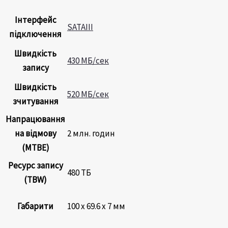
Інтерфейс
SATAIII
підключення
Швидкість
430 МБ/сек
запису
Швидкість
520 МБ/сек
зчитування
Напрацювання
на відмову
2 млн. годин
(MTBE)
Ресурс запису
480 ТБ
(TBW)
Габарити
100 х 69.6 х 7 мм