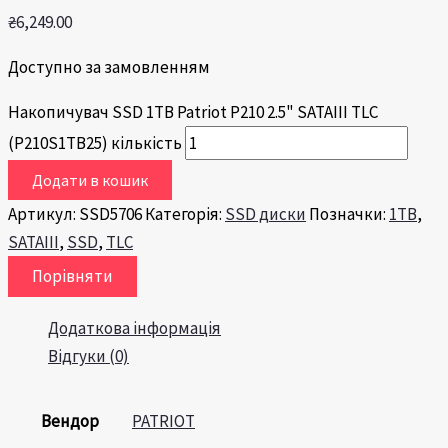
₴
6,249.00
Доступно за замовленням
Накопичувач SSD 1TB Patriot P210 2.5" SATAIII TLC
(P210S1TB25) кількість
Додати в кошик
Артикул:
SSD5706
Категорія:
SSD диски
Позначки:
1TB
,
SATAIII
,
SSD
,
TLC
Порівняти
Додаткова інформація
Відгуки (0)
Вендор
PATRIOT