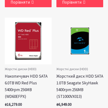
Порівняти
Порівняти
Жорсткі диски (HDD)
Жорсткі диски (HDD)
Накопичувач HDD SATA
Жорсткий диск HDD SATA
6.0TB WD Red Plus
1.0TB Seagate SkyHawk
5400rpm 256MB
5400rpm 256MB
(WD60EFPX)
(ST1000VX013)
₴
16,279.00
₴
6,949.00