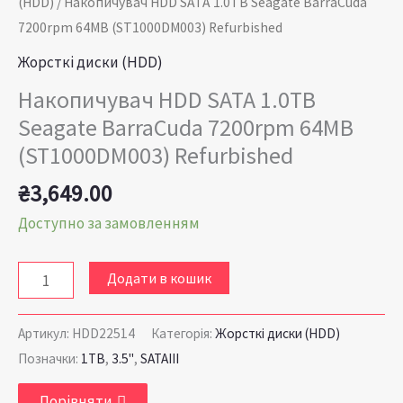
(HDD)
/ Накопичувач HDD SATA 1.0TB Seagate BarraCuda
кількість
7200rpm 64MB (ST1000DM003) Refurbished
Жорсткі диски (HDD)
Накопичувач HDD SATA 1.0TB
Seagate BarraCuda 7200rpm 64MB
(ST1000DM003) Refurbished
₴
3,649.00
Доступно за замовленням
Додати в кошик
Артикул:
HDD22514
Категорія:
Жорсткі диски (HDD)
Позначки:
1TB
,
3.5"
,
SATAIII
Порівняти