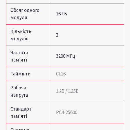
Обсяг одного
16 ГБ
модуля
Кількість
2
модулів
Частота
3200 МГц
пам'яті
Таймінги
CL16
Робоча
1.2В / 1.35В
напруга
Стандарт
PC4-25600
пам'яті
Система