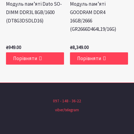
Модуль пам’яті Dato SO-
Модуль пам’яті
DIMM DDR3L 8GB/1600
GOODRAM DDR4
(DT8G3DSDLD16)
16GB/2666
(GR2666D464L19/16G)
₴
949.00
₴
8,349.00
Порівняти
Порівняти
097 - 148 - 36-22
viber/telegram