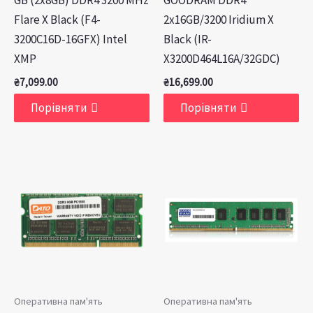
GB (2x8GB) DDR4 3200 MHz
GOODRAM DDR4
Flare X Black (F4-
2x16GB/3200 Iridium X
3200C16D-16GFX) Intel
Black (IR-
XMP
X3200D464L16A/32GDC)
₴
7,099.00
₴
16,699.00
Порівняти
Порівняти
Оперативна пам'ять
Оперативна пам'ять