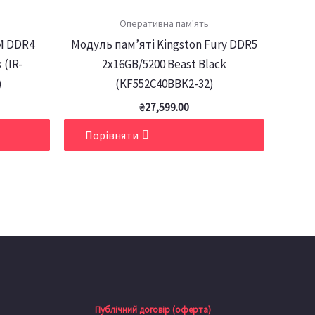
Оперативна пам'ять
M DDR4
Модуль пам’яті Kingston Fury DDR5
 (IR-
2x16GB/5200 Beast Black
)
(KF552C40BBK2-32)
₴
27,599.00
Порівняти
Публічний договір (оферта)