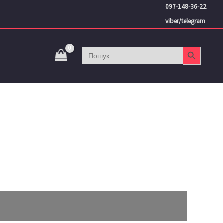
097-148-36-22
viber/telegram
Search Button
Search
for: