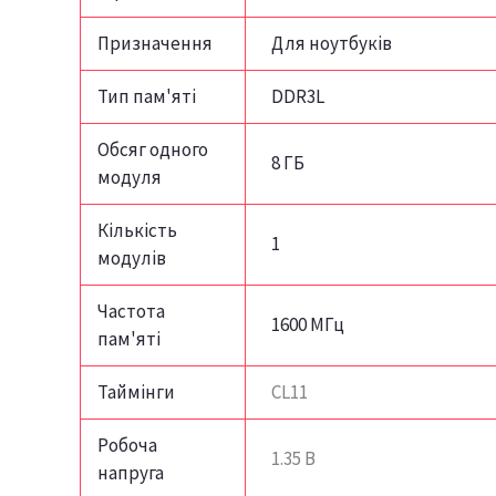
Призначення
Для ноутбуків
Тип пам'яті
DDR3L
Обсяг одного
8 ГБ
модуля
Кількість
1
модулів
Частота
1600 МГц
пам'яті
Таймінги
CL11
Робоча
1.35 В
напруга