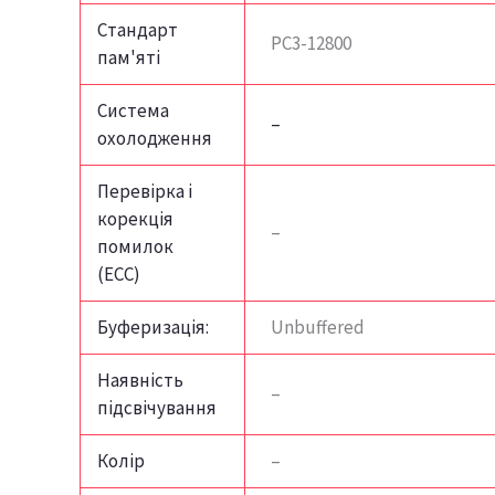
Стандарт
PC3-12800
пам'яті
Система
–
охолодження
Перевірка і
корекція
–
помилок
(ECC)
Буферизація:
Unbuffered
Наявність
–
підсвічування
Колір
–