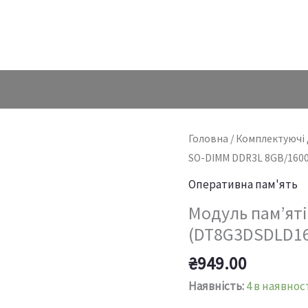
Головна
/
Комплектуючі 
SO-DIMM DDR3L 8GB/160
Оперативна пам'ять
Модуль пам’яті
(DT8G3DSDLD16
₴
949.00
Наявність:
4 в наявнос