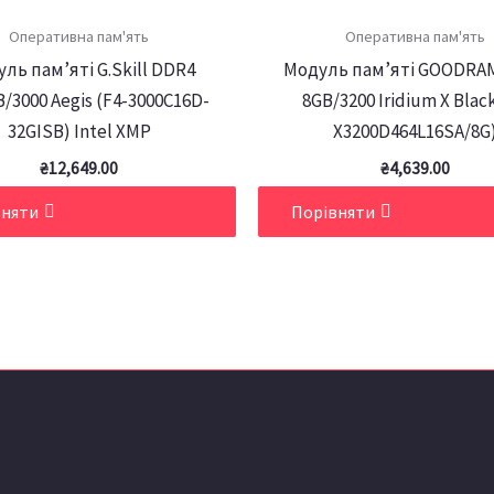
Оперативна пам'ять
Оперативна пам'ять
ль пам’яті G.Skill DDR4
Модуль пам’яті GOODRA
/3000 Aegis (F4-3000C16D-
8GB/3200 Iridium X Black
32GISB) Intel XMP
X3200D464L16SA/8G
₴
12,649.00
₴
4,639.00
вняти
Порівняти