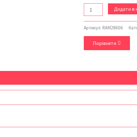
Додати в 
Артикул:
RAM28606
Кат
Порівняти