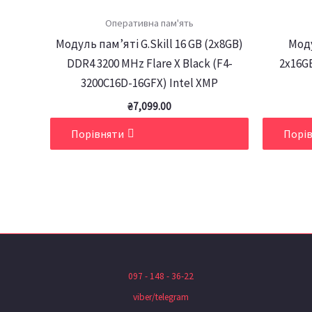
Оперативна пам'ять
Модуль пам’яті G.Skill 16 GB (2x8GB)
Моду
DDR4 3200 MHz Flare X Black (F4-
2x16GB
3200C16D-16GFX) Intel XMP
₴
7,099.00
Порівняти
Порі
097 - 148 - 36-22
viber/telegram