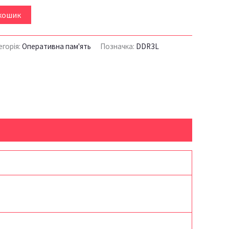
кошик
егорія:
Оперативна пам'ять
Позначка:
DDR3L