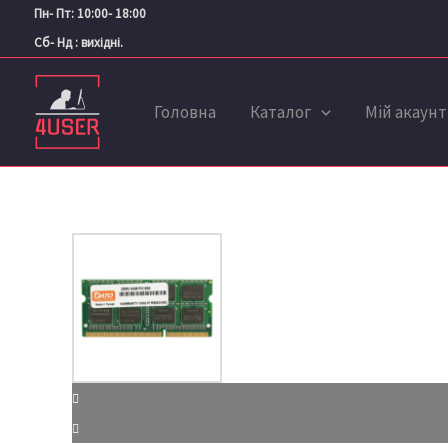
Перейти
Пн- Пт: 10:00- 18:00
до
Сб- Нд : вихідні.
вмісту
Головна
Каталог
Мій акаунт