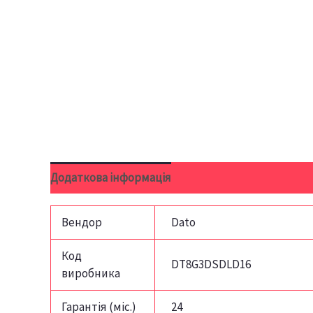
Додаткова інформація
Відгуки (0)
Вендор
Dato
Код
DT8G3DSDLD16
виробника
Гарантія (міс.)
24