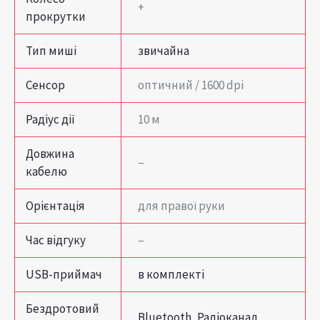
+
прокрутки
Тип миші
звичайна
Сенсор
оптичний / 1600 dpi
Радіус дії
10 м
Довжина
–
кабелю
Орієнтація
для правої руки
Час відгуку
–
USB-приймач
в комплекті
Бездротовий
Bluetooth
,
Радіоканал