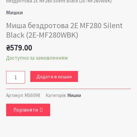
бездротова 2E MF280 Silent Black (2E-MF280WBK)
Мишки
Миша бездротова 2E MF280 Silent
Black (2E-MF280WBK)
₴
579.00
Доступно за замовленням
Додати в кошик
Артикул:
MS6098
Категорія:
Мишки
Порівняти