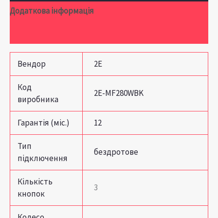
Додаткова інформація
Відгуки (0)
Вендор
2E
Код
2E-MF280WBK
виробника
Гарантія (міс.)
12
Тип
бездротове
підключення
Кількість
3
кнопок
Колесо