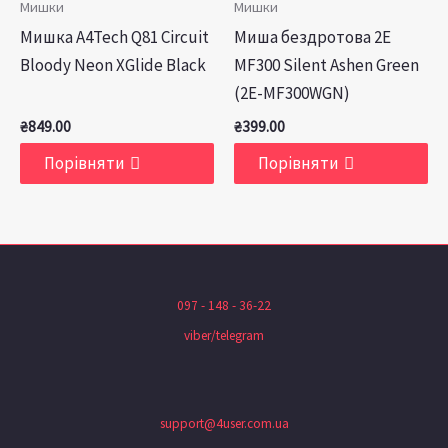
Мишки
Мишки
Мишка A4Tech Q81 Circuit
Миша бездротова 2E
Bloody Neon XGlide Black
MF300 Silent Ashen Green
(2E-MF300WGN)
₴
849.00
₴
399.00
Порівняти
Порівняти
097 - 148 - 36-22
viber/telegram
support@4user.com.ua