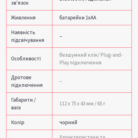
зв'язок
Живлення
батарейки 1xAA
Наявність
–
підсвічування
безшумний клік/ Plug-and-
Особливості
Play підключення
Дротове
–
підключення
Габарити /
112 х 75 х 43 мм / 65 г
вага
Колір
чорний
Характеристики та