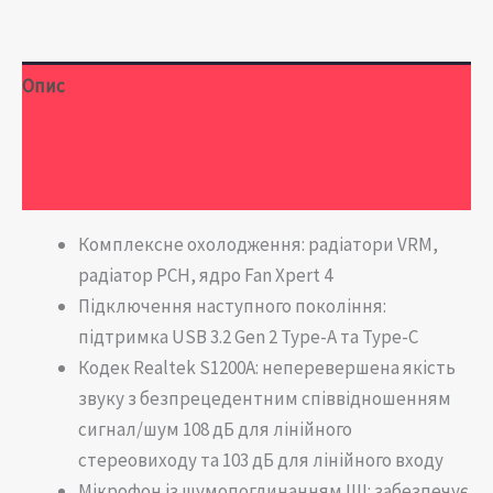
Опис
Додаткова інформація
Відгуки (0)
Комплексне охолодження: радіатори VRM,
радіатор PCH, ядро ​​Fan Xpert 4
Підключення наступного покоління:
підтримка USB 3.2 Gen 2 Type-A та Type-C
Кодек Realtek S1200A: неперевершена якість
звуку з безпрецедентним співвідношенням
сигнал/шум 108 дБ для лінійного
стереовиходу та 103 дБ для лінійного входу
Мікрофон із шумопоглинанням ШІ: забезпечує