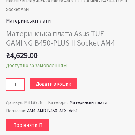
плати
/ Материнська плата Asus TUF GAMING B450-PLUS II
кількість
Socket AM4
Материнські плати
Материнська плата Asus TUF
GAMING B450-PLUS II Socket AM4
₴
4,629.00
Доступно за замовленням
Додати в кошик
Артикул:
MB18978
Категорія:
Материнські плати
Позначки:
AM4
,
AMD B450
,
ATX
,
ddr4
Порівняти