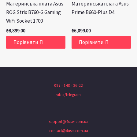
Материнська плата Asus
Материнська плата Asus
ROG Strix B760-G Gaming
Prime B660-Plus D4
WiFi Socket 1700
₴
8,899.00
₴
6,099.00
Порівняти
Порівняти
097 - 148 - 36-22
viber/telegram
support@4user.com.ua
contact@4user.com.ua