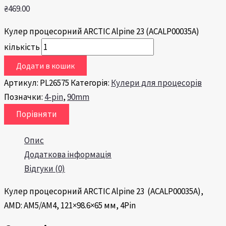
₴
469.00
Кулер процесорний ARCTIC Alpine 23 (ACALP00035A)
кількість
Додати в кошик
Артикул:
PL26575
Категорія:
Кулери для процесорів
Позначки:
4-pin
,
90mm
Порівняти
Опис
Додаткова інформація
Відгуки (0)
Кулер процесорний ARCTIC Alpine 23 (
ACALP00035A
),
AMD: AM5/AM4, 121×98.6×65 мм, 4Pin