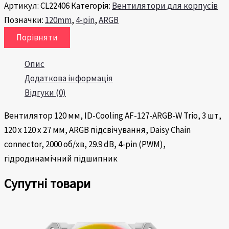
Артикул:
CL22406
Категорія:
Вентилятори для корпусів
Позначки:
120mm
,
4-pin
,
ARGB
Порівняти
Опис
Додаткова інформація
Відгуки (0)
Вентилятор 120 мм, ID-Cooling AF-127-ARGB-W Trio, 3 шт,
120 х 120 х 27 мм, ARGB підсвічування, Daisy Chain
connector, 2000 об/хв, 29.9 dB, 4-pin (PWM),
гідродинамічний підшипник
Супутні товари