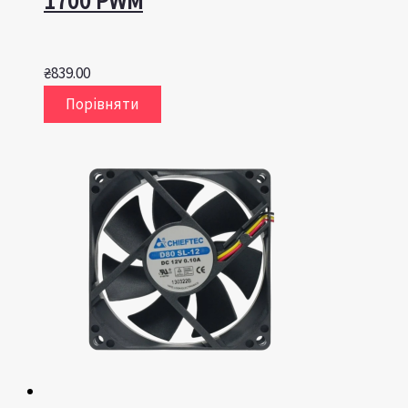
1700 PWM
₴
839.00
Порівняти