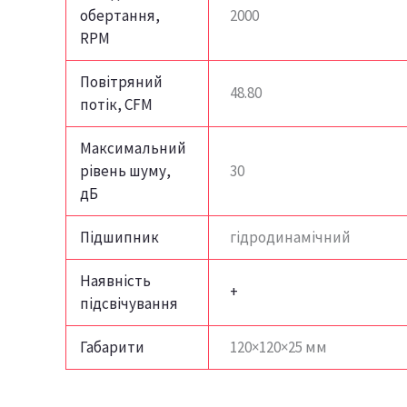
обертання,
2000
RPM
Повітряний
48.80
потік, CFM
Максимальний
рівень шуму,
30
дБ
Підшипник
гідродинамічний
Наявність
+
підсвічування
Габарити
120×120×25 мм