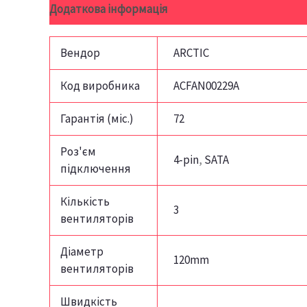
Додаткова інформація
Відгуки (0)
Вендор
ARCTIC
Код виробника
ACFAN00229A
Гарантія (міс.)
72
Роз'єм
4-pin
,
SATA
підключення
Кількість
3
вентиляторів
Діаметр
120mm
вентиляторів
Швидкість