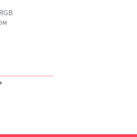
 RGB
ом
в