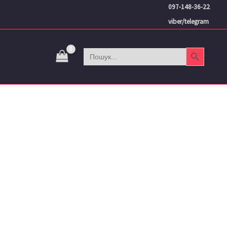
097-148-36-22
viber/telegram
Search Button
Search
for: