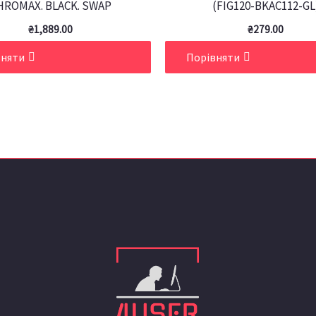
HROMAX. BLACK. SWAP
(FIG120-BKAC112-GL
₴
1,889.00
₴
279.00
вняти
Порівняти