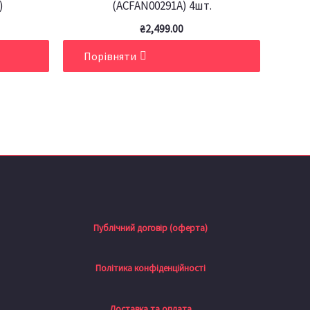
)
(ACFAN00291A) 4шт.
₴
2,499.00
Порівняти
Публічний договір (оферта)
Політика конфіденційності
Доставка та оплата