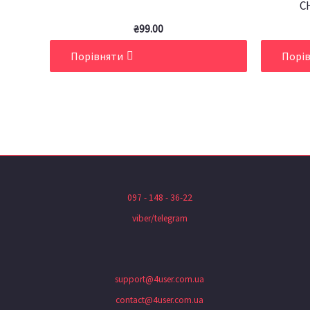
C
₴
99.00
Порівняти
Порі
097 - 148 - 36-22
viber/telegram
support@4user.com.ua
contact@4user.com.ua