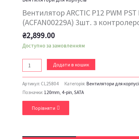
Вентилятор ARCTIC P12 PWM PST
(ACFAN00229A) 3шт. з контролер
₴
2,899.00
Доступно за замовленням
Додати в кошик
Артикул:
CL25804
Категорія:
Вентилятори для корпусі
Позначки:
120mm
,
4-pin
,
SATA
Порівняти