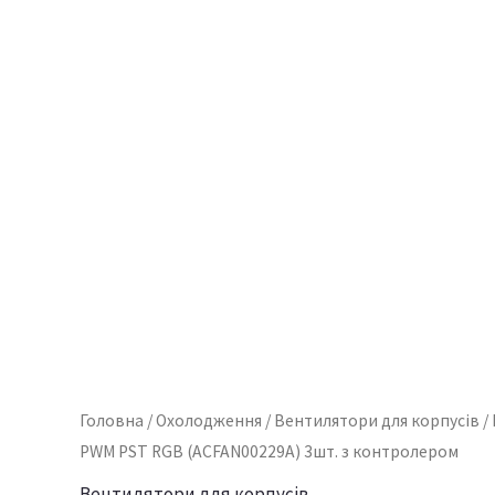
Головна
/
Охолодження
/
Вентилятори для корпусів
/
PWM PST RGB (ACFAN00229A) 3шт. з контролером
Вентилятори для корпусів