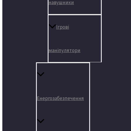
навушники
Ігрові
маніпулятори
Енергозабезпечення