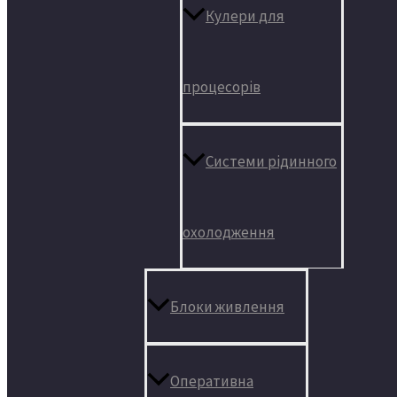
Кулери для
процесорів
Системи рідинного
охолодження
Блоки живлення
Оперативна