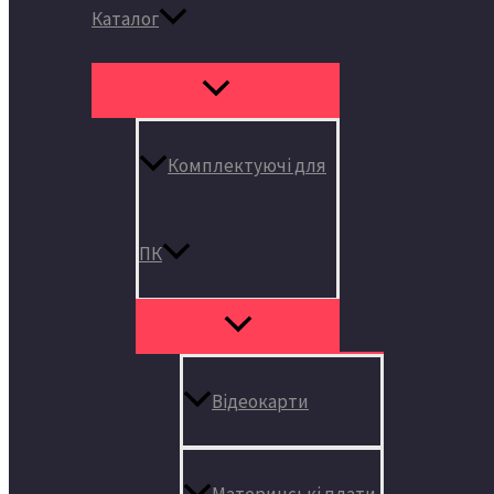
Каталог
Комплектуючі для
ПК
Відеокарти
Материнські плати