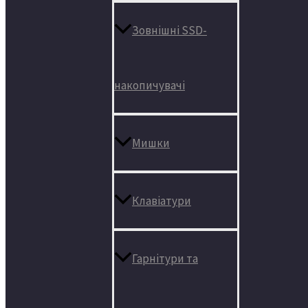
Зовнішні SSD-
накопичувачі
Мишки
Клавіатури
Гарнітури та