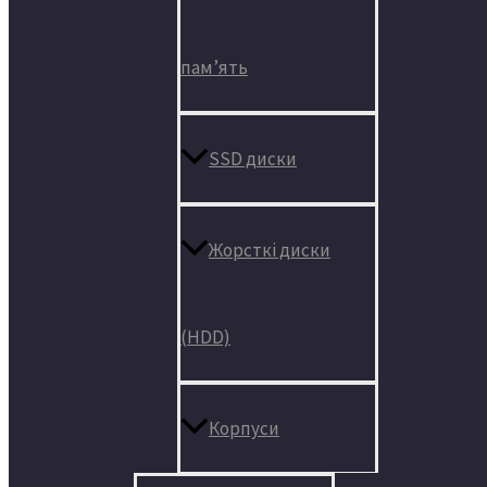
пам’ять
SSD диски
Жорсткі диски
(HDD)
Корпуси