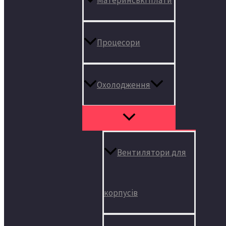
Процесори
Охолодження
Вентилятори для
корпусів