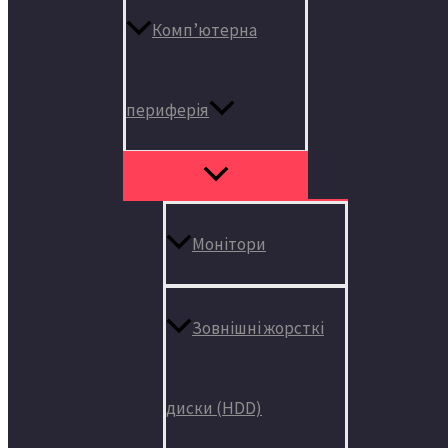
Комп’ютерна
периферія
Монітори
Зовнішні жорсткі
диски (HDD)