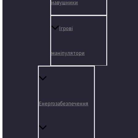
навушники
Ігрові
маніпулятори
Енергозабезпечення