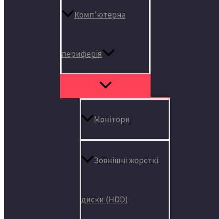
Комп’ютерна
периферія
Монітори
Зовнішні жорсткі
диски (HDD)