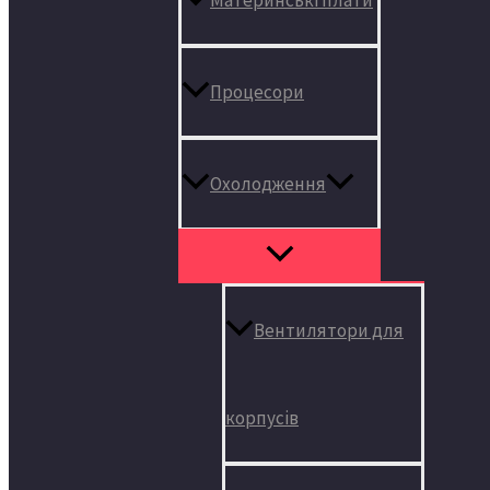
Процесори
Охолодження
Вентилятори для
корпусів