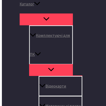
Каталог
Комплектуючі для
ПК
Відеокарти
Материнські плати