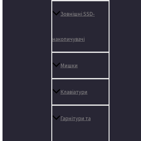
Зовнішні SSD-
накопичувачі
Мишки
Клавіатури
Гарнітури та