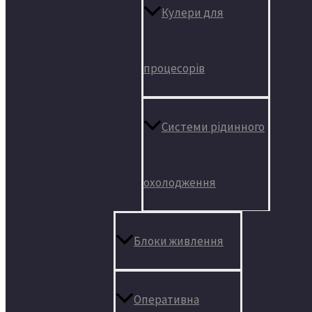
Кулери для
процесорів
Системи рідинного
охолодження
Блоки живлення
Оперативна