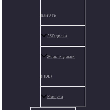
пам’ять
SSD диски
Жорсткі диски
(HDD)
Корпуси