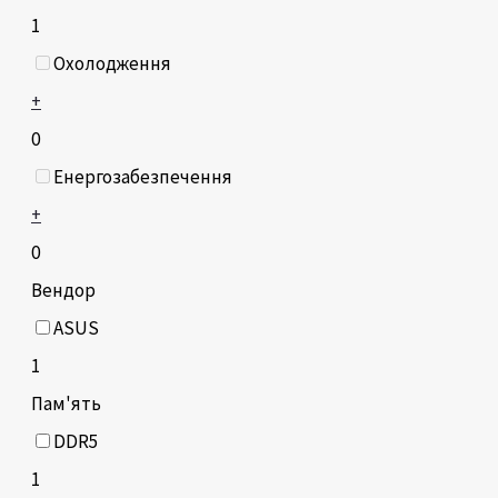
1
Охолодження
+
0
Енергозабезпечення
+
0
Вендор
ASUS
1
Пам'ять
DDR5
1