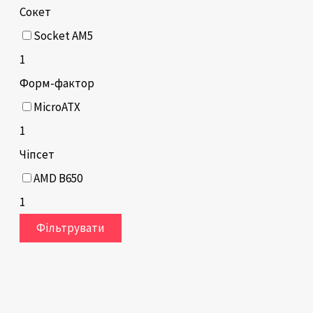
Сокет
Socket AM5
1
Форм-фактор
MicroATX
1
Чіпсет
AMD B650
1
Фільтрувати