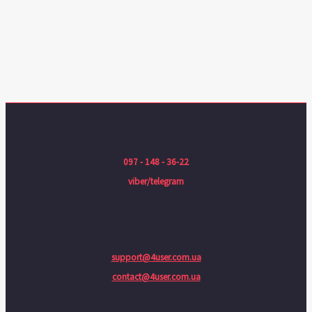
097 - 148 - 36-22
viber/telegram
support@4user.com.ua
contact@4user.com.ua