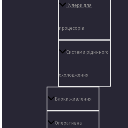
Кулери для
процесорів
Системи рідинного
охолодження
Блоки живлення
Оперативна