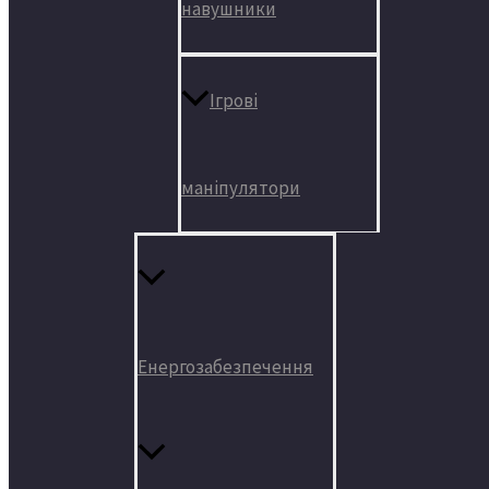
навушники
Ігрові
маніпулятори
Енергозабезпечення