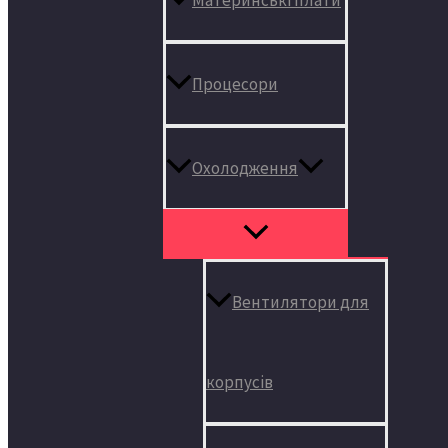
Процесори
Охолодження
Вентилятори для
корпусів