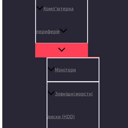
Комп’ютерна
периферія
Монітори
Зовнішні жорсткі
диски (HDD)