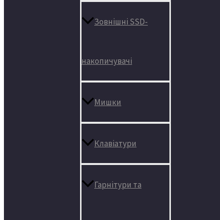
Зовнішні SSD-
накопичувачі
Мишки
Клавіатури
Гарнітури та