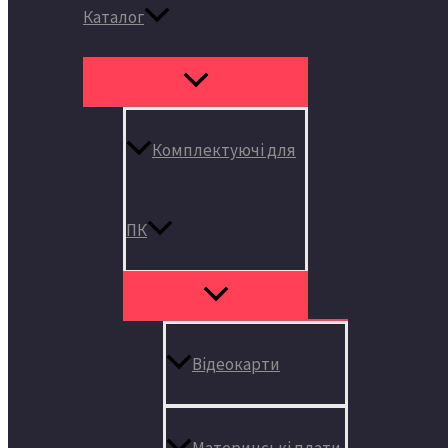
Каталог
Комплектуючі для
ПК
Відеокарти
Материнські плати