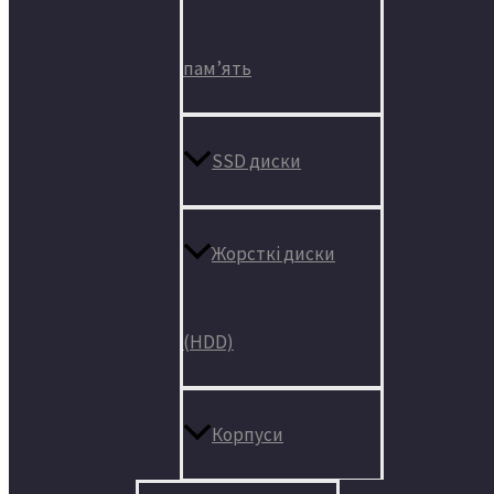
пам’ять
SSD диски
Жорсткі диски
(HDD)
Корпуси