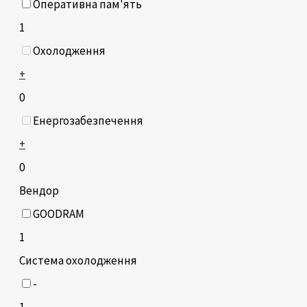
Оперативна пам'ять
1
Охолодження
+
0
Енергозабезпечення
+
0
Вендор
GOODRAM
1
Система охолодження
-
1