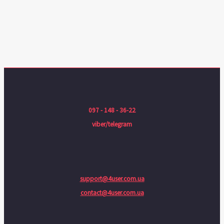
097 - 148 - 36-22
viber/telegram
support@4user.com.ua
contact@4user.com.ua