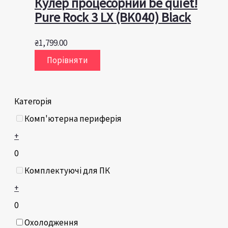
Кулер процесорний be quiet!
Pure Rock 3 LX (BK040) Black
₴
1,799.00
Порівняти
Категорія
Комп'ютерна периферія
+
0
Комплектуючі для ПК
+
0
Охолодження