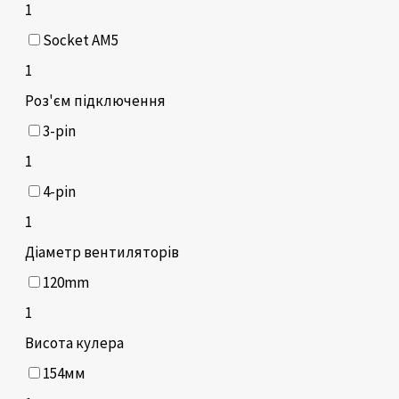
1
Socket AM5
1
Роз'єм підключення
3-pin
1
4-pin
1
Діаметр вентиляторів
120mm
1
Висота кулера
154мм