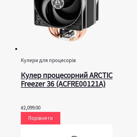
Кулери для процесорів
Кулер процесорний ARCTIC
Freezer 36 (ACFRE00121A)
₴
2,099.00
Порівняти