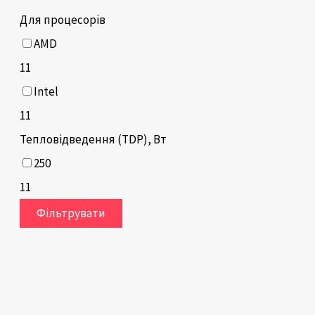
Для процесорів
AMD
11
Intel
11
Тепловідведення (TDP), Вт
250
11
Фільтрувати