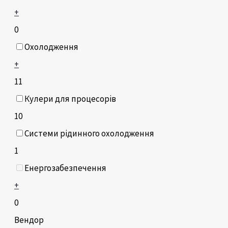
+
0
Охолодження
+
11
Кулери для процесорів
10
Системи рідинного охолодження
1
Енергозабезпечення
+
0
Вендор