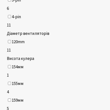
6
4-pin
11
Діаметр вентиляторів
120mm
11
Висота кулера
154мм
1
155мм
4
159мм
5