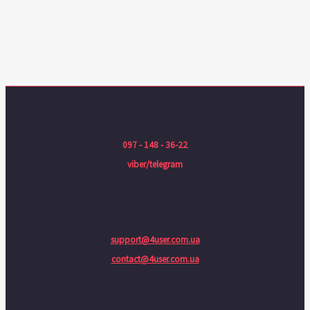
097 - 148 - 36-22
viber/telegram
support@4user.com.ua
contact@4user.com.ua