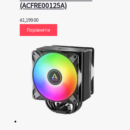
(ACFRE00125A)
₴
2,199.00
Порівняти