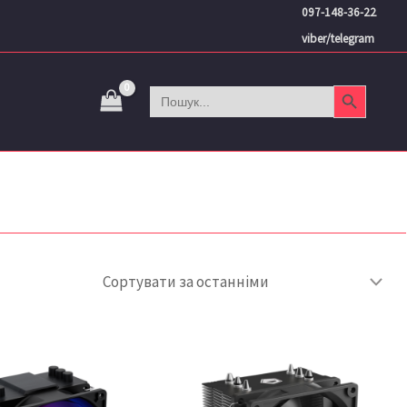
097-148-36-22
viber/telegram
Search Button
Search
for: