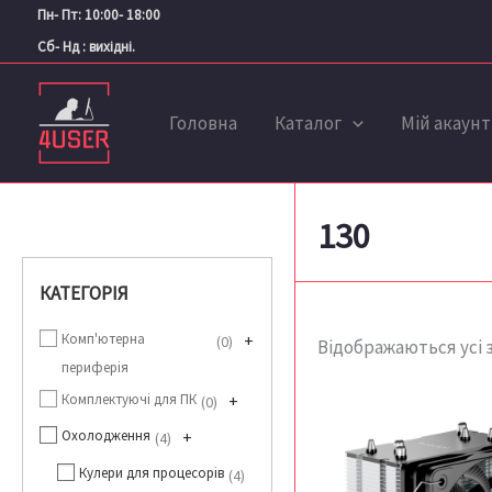
Перейти
Пн- Пт: 10:00- 18:00
до
Сб- Нд : вихідні.
вмісту
Головна
Каталог
Мій акаунт
130
КАТЕГОРІЯ
Комп'ютерна
+
0
Відображаються усі з
периферія
Комплектуючі для ПК
+
0
Охолодження
+
4
Кулери для процесорів
4