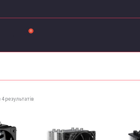
Сортовано
за
останнім
Порівняти
 4 результатів