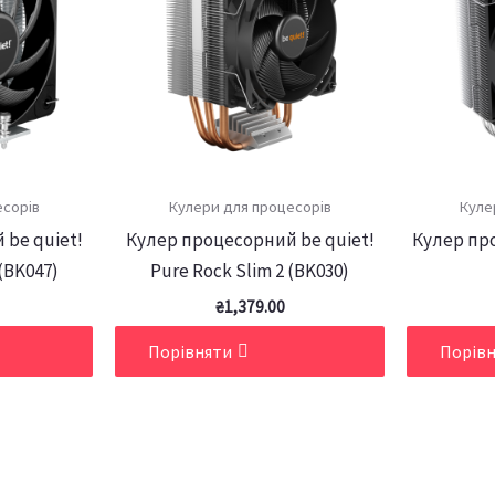
есорів
Кулери для процесорів
Куле
 be quiet!
Кулер процесорний be quiet!
Кулер про
 (BK047)
Pure Rock Slim 2 (BK030)
₴
1,379.00
Порівняти
Порів