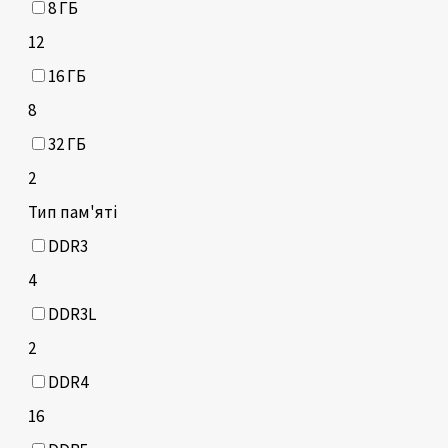
8 ГБ
12
16 ГБ
8
32 ГБ
2
Тип пам'яті
DDR3
4
DDR3L
2
DDR4
16