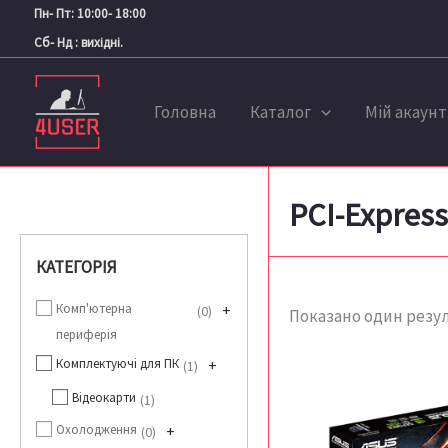
Перейти
Пн- Пт: 10:00- 18:00
до
Сб- Нд : вихідні.
вмісту
Головна
Каталог
Мій акаунт
PCI-Express
КАТЕГОРІЯ
Комп'ютерна
+
0
Показано один резу
периферія
Комплектуючі для ПК
+
1
Відеокарти
1
Охолодження
+
0