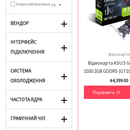
Енергозабезпечення
+
0
ВЕНДОР
ІНТЕРФЕЙС
ПІДКЛЮЧЕННЯ
Відеокарти
Відеокарта ASUS G
СИСТЕМА
1030 2GB GDDR5 (GT1
ОХОЛОДЖЕННЯ
₴
4,399.00
Порівняти
ЧАСТОТА ЯДРА
ГРАФІЧНИЙ ЧІП