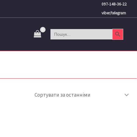
097-148-36-22
viber/telegram
Search Button
Search
for: